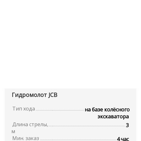
Гидромолот JCB
Тип хода
на базе колёсного
экскаватора
Длина стрелы,
3
м
Мин. заказ
4 час