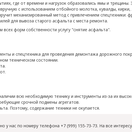
тиях, где от времени и нагрузок образовались ямы и трещины. 
ручную с использованием отбойного молотка, кувалды, кирки,
ручит механизированный метод с привлечением спецтехники: фр
лей для вывоза старого асфальта с места ремонта.
 всех форм собственности услугу "снятие асфальта".
ументы и спецтехника для проведения демонтажа дорожного пок
вном техническом состоянии.
та.
от.
аличии всю необходимую технику и инструменты из-за их высок
требующие срочной подмены агрегатов.
та. Поэтому, содержание техники не окупается.
но у нас по номеру телефона +7 (999) 155-73-73. На все интер