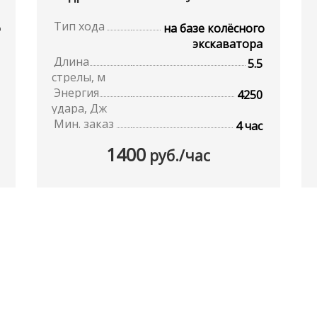
Тип хода
о
на базе колёсного
экскаватора
Длина
5.5
стрелы, м
Энергия
4250
удара, Дж
Мин. заказ
4 час
1400
руб./час