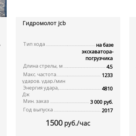
Гидромолот jcb
Тип хода
о
на базе
экскаватора-
погрузчика
Длина стрелы, м
4.5
Макс. частота
1233
ударов. удар./мин
Энергия удара,
4810
Дж
Мин. заказ
3 000 руб.
Год выпуска
2017
1500
руб./час